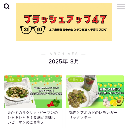
― ARCHIVES ―
2025年 8月
料理レシピ
料理レシピ
天かすのサクサク×ピーマンの
鶏肉とアボカドのレモンガー
シャキシャキ！食感が美味し
リックソテー
いピーマンのごま和え