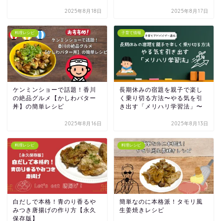
2025年8月18日
2025年8月17日
料理レシピ
子育て情報
ケンミンショーで話題！香川
長期休みの宿題を親子で楽し
の絶品グルメ【かしわバター
く乗り切る方法〜やる気を引
丼】の簡単レシピ
き出す「メリハリ学習法」〜
2025年8月16日
2025年8月13日
料理レシピ
料理レシピ
白だしで本格！青のり香るや
簡単なのに本格派！タモリ風
みつき唐揚げの作り方【永久
生姜焼きレシピ
保存版】