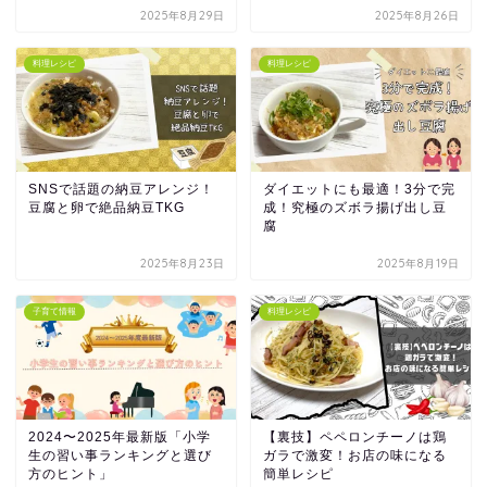
2025年8月29日
2025年8月26日
料理レシピ
料理レシピ
SNSで話題の納豆アレンジ！
ダイエットにも最適！3分で完
豆腐と卵で絶品納豆TKG
成！究極のズボラ揚げ出し豆
腐
2025年8月23日
2025年8月19日
子育て情報
料理レシピ
2024〜2025年最新版「小学
【裏技】ペペロンチーノは鶏
生の習い事ランキングと選び
ガラで激変！お店の味になる
方のヒント」
簡単レシピ