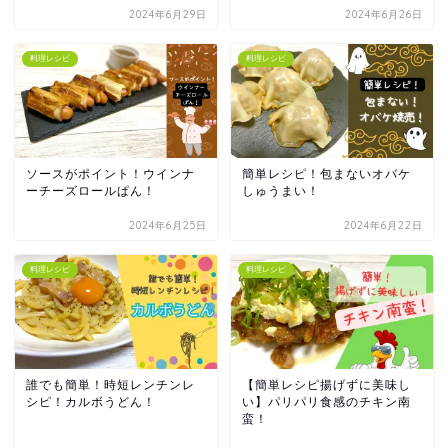
2024年6月29日
2024年6月26日
料理レシピ
料理レシピ
ソースがポイント！ウインナ
簡単レシピ！包まないオバケ
ーチーズロールぱん！
しゅうまい！
2024年6月25日
2024年6月22日
料理レシピ
料理レシピ
誰でも簡単！時短レンチンレ
【簡単レシピ揚げずに美味し
シピ！カルボうどん！
い】パリパリ食感のチキン南
蛮！