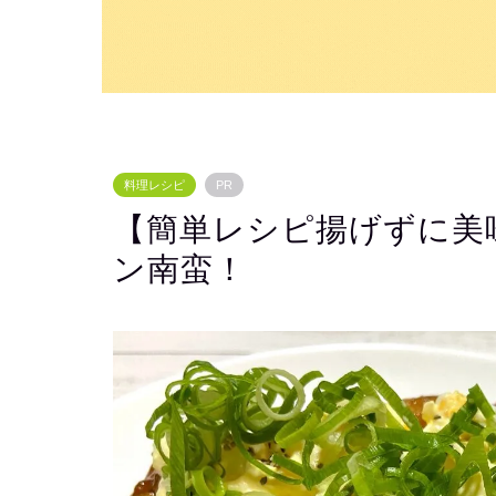
料理レシピ
PR
【簡単レシピ揚げずに美
ン南蛮！