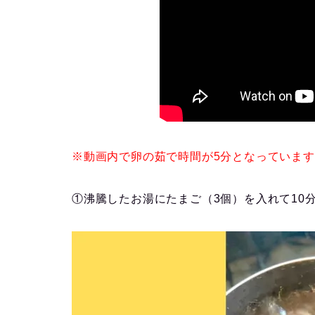
※動画内で卵の茹で時間が5分となっています
①沸騰したお湯にたまご（3個）を入れて10