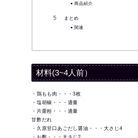
商品紹介
まとめ
関連
材料(3~4人前）
・鶏もも肉・・・3枚
・塩胡椒・・・適量
・片栗粉・・・適量
甘酢だれ
・久原甘口あごだし醤油・・・大さじ4
・お酢・・・大さじ2