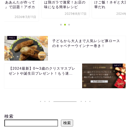
鶏ガラで激変！お店の
けご飯！ネギと大葉の中
『じゃああんたが作
になる簡単レシピ
華だれ
みろよ』で話題！ア
ド...
2025年8月17日
2024年6月9日
2026年3
子どもから大人まで人気レシピ豚ロース
のキャベチーウインナー巻き！
【2024最新】0〜3歳のクリスマスプレ
ゼントや誕生日プレゼント！もう迷...
検索
検索