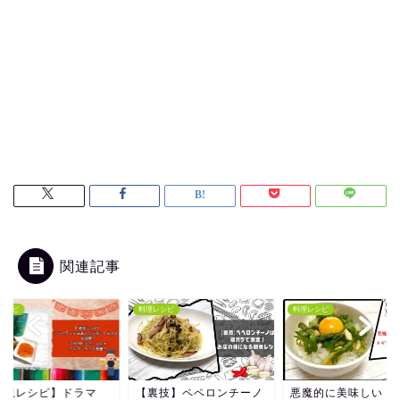
関連記事
レシピ
料理レシピ
料理レシピ
裏技】ペペロンチーノ
悪魔的に美味しい！卵か
【再現レシピ】ドラ