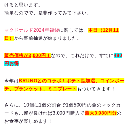
けると思います。
簡単なのでで、是非作ってみて下さい。
マクドナルド2024年福袋
に関しては、
本日（12月11
日）
から事前抽選が始まりました。
販売価格が3,000円！
なので、これだけで、すでに
480
円お得
！
今年は
BRUNOとのコラボ！ポテト型加湿、
コ
インポー
チ、ブランケット、ミニプレート
もついてきます！
さらに、10個に1個の割合で1個500円の金のマックカ
ードも…運が良ければ3,000円購入で
最大3,980円分
の
お食事が楽しめます！