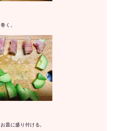
を巻く。
をお皿に盛り付ける。