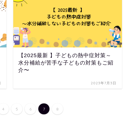
【2025最新 】子どもの熱中症対策～
水分補給が苦手な子どもの対策もご紹
介〜
日
2023年7月3日
4
5
6
7
8