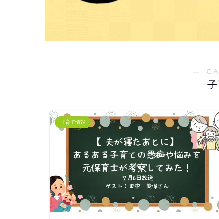
― C
子
子育て情報