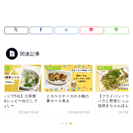
関連記事
レシピ
料理レシピ
料理レシピ
レンジで5分】七草粥
とろ〜りチーズの３種の
【フライパン一つ！】
簡単レシピ〜白だしで
豚ロース巻き
バラと野菜たっぷり！
敗なし〜
塩焼きちゃんぽん！..
2026年1月6日
2024年4月20日
2025年5月