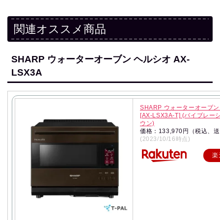
関連オススメ商品
SHARP ウォーターオーブン ヘルシオ AX-
LSX3A
SHARP ウォーターオーブン
[AX-LSX3A-T] (バイブレ
ウン)
価格：133,970円（税込、
(2023/10/16時点)
楽