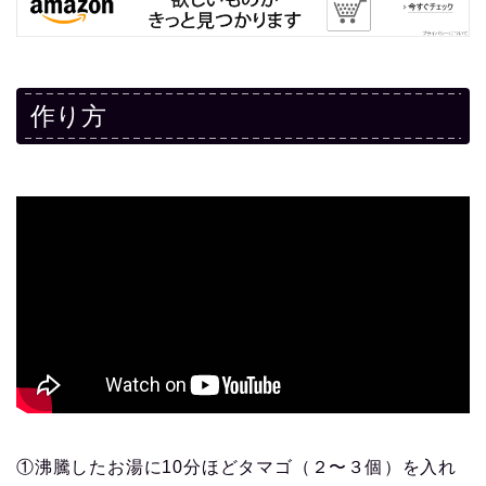
作り方
①沸騰したお湯に10分ほどタマゴ（２〜３個）を入れ