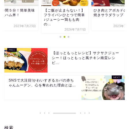
理時間５分！簡単美味
【ご飯が止まらない！】
ひき肉とアボカドの
い生ハム丼！
フライパンひとつで簡単
焼きサラダラップ
♪ジューシー鶏もも肉
の...
2023年7月23日
2023年7月
2026年7月11日
【ほっともっとレシピ】サクサクジュー
シー！ほっともっと風チキン南蛮レシ
ピ...
SNSで大注目!かわいすぎるカバの赤ち
ゃんムーデン、心を奪われた理由とは...
検索