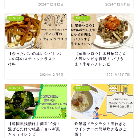
2024年12月12日
2024年12月11日
料理レシピ
料理レシピ
【余ったパンの耳レシピ】 パ
【家事ヤロウ】木村拓哉さん
ンの耳のスティックラスク
人気レシピを再現！ バリう
材料
ま！牛キムチレシピ
2024年12月9日
2024年12月7日
料理レシピ
料理レシピ
【韓国風浅漬け】簡単10分！
炊飯器でラクラク！玉ねぎと
混ぜるだけで絶品チョレギ風
ウインナーの簡単炊き込みご
きゅうりレシピ
飯！