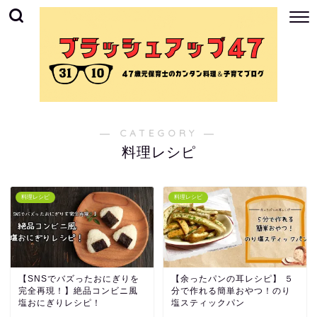
― CATEGORY ―
料理レシピ
料理レシピ
料理レシピ
【SNSでバズったおにぎりを
【余ったパンの耳レシピ】 ５
完全再現！】絶品コンビニ風
分で作れる簡単おやつ！のり
塩おにぎりレシピ！
塩スティックパン