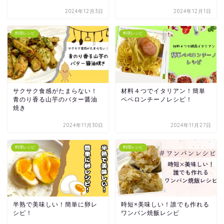
2024年12月3日
2024年12月1日
料理レシピ
料理レシピ
サクサク食感がたまらない！
材料４つでイタリアン！簡単
青のり香る山芋のバター醤油
ペペロンチーノレシピ！
焼き
2024年11月30日
2024年11月27日
料理レシピ
料理レシピ
半熟で美味しい！簡単に卵レ
時短×美味しい！誰でも作れる
シピ！
ワンパン焼飯レシピ