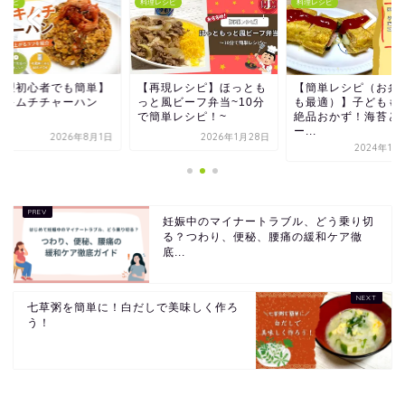
レシピ
料理レシピ
料理レシピ
料理初心者でも簡単】
【再現レシピ】ほっとも
【簡単レシピ（お弁
豆キムチチャーハン
っと風ビーフ弁当~10分
も最適）】子どもも
で簡単レシピ！~
絶品おかず！海苔と
ー...
2026年8月1日
2026年1月28日
2024年11
妊娠中のマイナートラブル、どう乗り切
る？つわり、便秘、腰痛の緩和ケア徹
底...
七草粥を簡単に！白だしで美味しく作ろ
う！