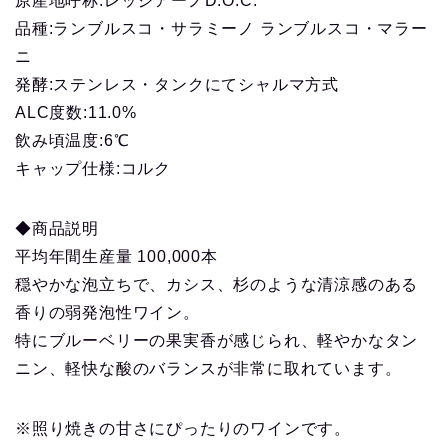
原産地呼称:レッジアーノD.O.C.
品種:ランブルスコ・サラミーノ ランブルスコ・マラー
ニ
発酵:ステンレス・タンクにてシャルマ方式
ALC度数:11.0%
飲み頃温度:6℃
キャップ仕様:コルク
◆商品説明
平均年間生産量 100,000本
穏やかな泡立ちで、カシス、杉のような清涼感のある
香りの弱発泡性ワイン。
特にブルーベリーの果実香が感じられ、軽やかなタン
ニン、軽快な酸のバランスが非常に取れています。
※照り焼きの甘さにぴったりのワインです。