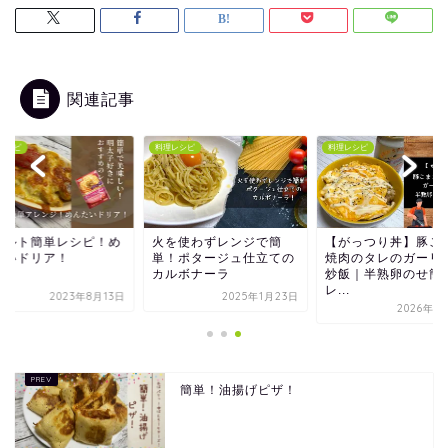
関連記事
レシピ
料理レシピ
料理レシピ
トルト簡単レシピ！め
火を使わずレンジで簡
【がっつり丼】豚こ
たいドリア！
単！ポタージュ仕立ての
焼肉のタレのガーリ
カルボナーラ
炒飯｜半熟卵のせ簡
レ...
2023年8月13日
2025年1月23日
2026年1
簡単！油揚げピザ！