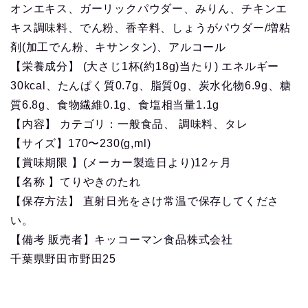
オンエキス、ガーリックパウダー、みりん、チキンエ
キス調味料、でん粉、香辛料、しょうがパウダー/増粘
剤(加工でん粉、キサンタン)、アルコール
【栄養成分】 (大さじ1杯(約18g)当たり) エネルギー
30kcal、たんぱく質0.7g、脂質0g、炭水化物6.9g、糖
質6.8g、食物繊維0.1g、食塩相当量1.1g
【内容】 カテゴリ：一般食品、 調味料、タレ
【サイズ】170〜230(g,ml)
【賞味期限 】(メーカー製造日より)12ヶ月
【名称 】てりやきのたれ
【保存方法】 直射日光をさけ常温で保存してくださ
い。
【備考 販売者】キッコーマン食品株式会社
千葉県野田市野田25