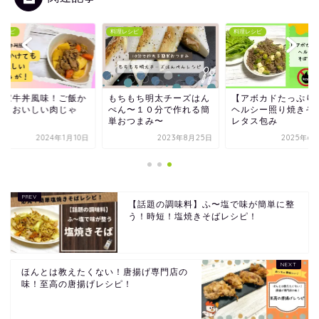
レシピ
料理レシピ
料理レシピ
き家牛丼風味！ご飯か
もちもち明太チーズはん
【アボカドたっぷり
てもおいしい肉じゃ
ぺん〜１０分で作れる簡
ヘルシー照り焼きそ
！
単おつまみ〜
レタス包み
2024年1月10日
2023年8月25日
2025年6
【話題の調味料】ふ〜塩で味が簡単に整
う！時短！塩焼きそばレシピ！
ほんとは教えたくない！唐揚げ専門店の
味！至高の唐揚げレシピ！