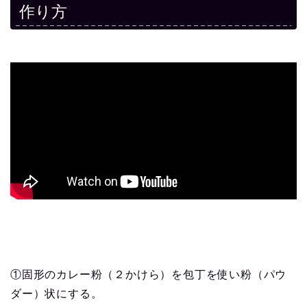
作り方
①固形のカレー粉（２かけら）を包丁を使い粉（パウ
ダー）状にする。