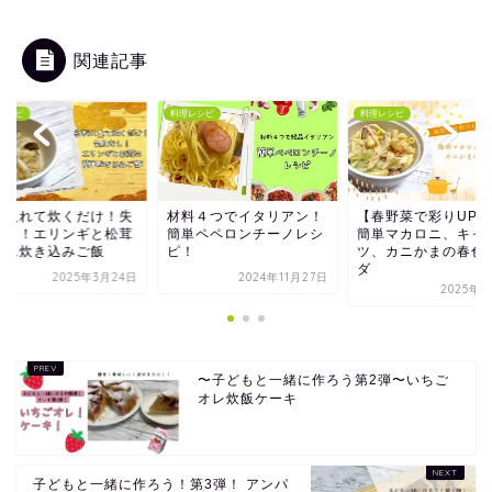
関連記事
レシピ
料理レシピ
料理レシピ
料入れて炊くだけ！失
材料４つでイタリアン！
【春野菜で彩りUP！
なし！エリンギと松茸
簡単ペペロンチーノレシ
簡単マカロニ、キャ
簡単炊き込みご飯
ピ！
ツ、カニかまの春色
ダ
2025年3月24日
2024年11月27日
2025年4
〜子どもと一緒に作ろう第2弾〜いちご
オレ炊飯ケーキ
子どもと一緒に作ろう！第3弾！ アンパ