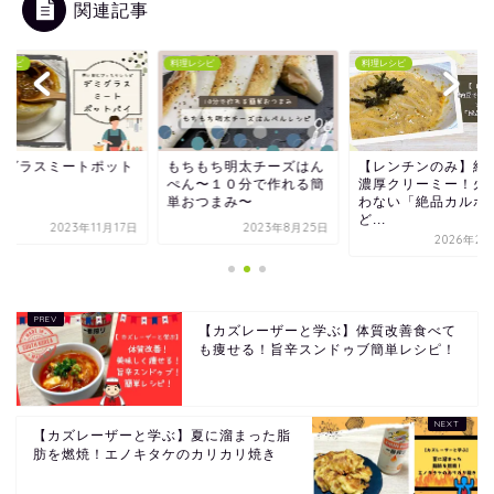
関連記事
レシピ
料理レシピ
料理レシピ
ちもち明太チーズはん
【レンチンのみ】納豆で
デミグラスミートポ
ん〜１０分で作れる簡
濃厚クリーミー！火を使
パイ
おつまみ〜
わない「絶品カルボう
ど...
2023年8月25日
2023年11
2026年2月21日
【カズレーザーと学ぶ】体質改善食べて
も痩せる！旨辛スンドゥブ簡単レシピ！
【カズレーザーと学ぶ】夏に溜まった脂
肪を燃焼！エノキタケのカリカリ焼き