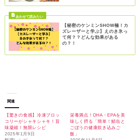
【秘密のケンミンSHOW極！カ
ズレーザーと学ぶ】えのき氷っ
て何？？どんな効果がある
の？！
関連
【驚きの食感】冷凍ブロッ
栄養満点！DHA・EPAを美
コリーがシャキシャキ！旨
味しく摂る「簡単！鯖缶と
味凝縮！無限レシピ
ごぼうの健康炊き込みご
2025年1月9日
飯」
料理レシピ
2025年11月6日