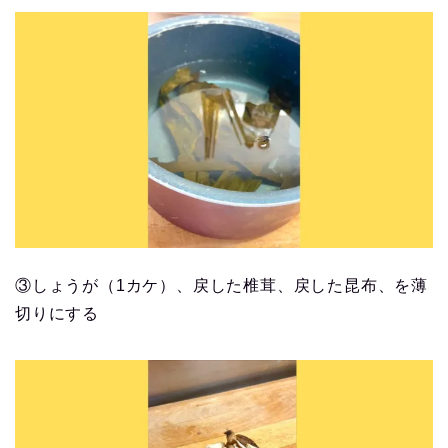
③しょうが（1カケ）、戻した椎茸、戻した昆布、を薄
切りにする