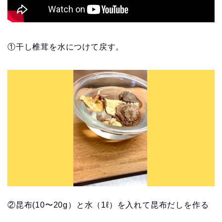
①干し椎茸を水につけて戻す。
②昆布(10〜20g）と水（1ℓ）を入れて昆布だしを作る